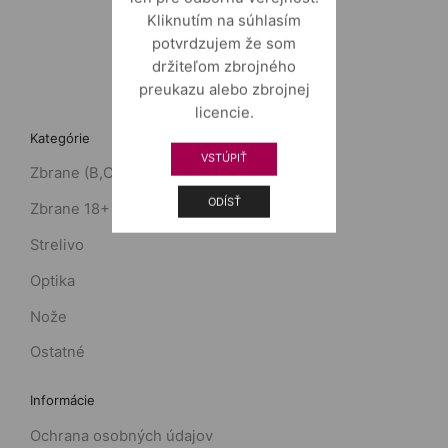
Kliknutím na súhlasím
potvrdzujem že som
držiteľom zbrojného
preukazu alebo zbrojnej
licencie.
Kategórie
VSTÚPIŤ
Zbrane (B,C)
ODÍSŤ
Zbrane 18+ (D)
Strelivo
Optika
Nože
Ostatné
Informácie
Ochrana osobných údajov