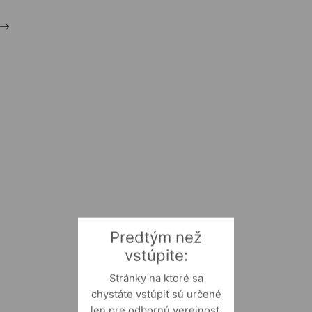
Predtým než
vstúpite:
Stránky na ktoré sa
chystáte vstúpiť sú určené
len pre odbornú verejnosť.