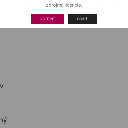
zbrojnej licencie.
02)
VSTÚPIŤ
ODÍSŤ
v
v
ný