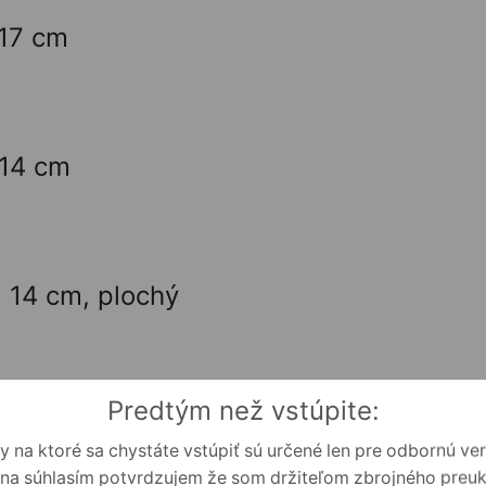
 17 cm
 14 cm
x 14 cm, plochý
Predtým než vstúpite:
e Portable 17 x 17 cm
y na ktoré sa chystáte vstúpiť sú určené len pre odbornú ver
 na súhlasím potvrdzujem že som držiteľom zbrojného preu