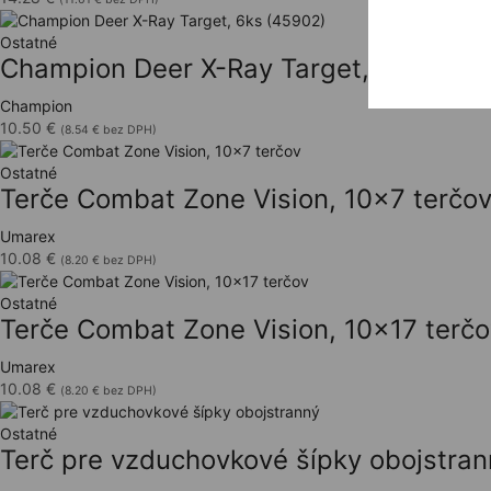
Ostatné
Champion Deer X-Ray Target, 6ks (459
Champion
10.50
€
(
8.54
€
bez DPH)
Ostatné
Terče Combat Zone Vision, 10×7 terčo
Umarex
10.08
€
(
8.20
€
bez DPH)
Ostatné
Terče Combat Zone Vision, 10×17 terčo
Umarex
10.08
€
(
8.20
€
bez DPH)
Ostatné
Terč pre vzduchovkové šípky obojstran