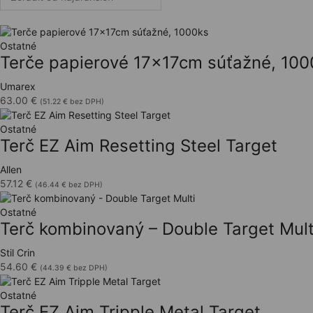
Ostatné
Terče papierové 17x17cm súťažné, 100
Umarex
63.00
€
(
51.22
€
bez DPH)
Ostatné
Terč EZ Aim Resetting Steel Target
Allen
57.12
€
(
46.44
€
bez DPH)
Ostatné
Terč kombinovaný – Double Target Mult
Stil Crin
54.60
€
(
44.39
€
bez DPH)
Ostatné
Terč EZ Aim Tripple Metal Target