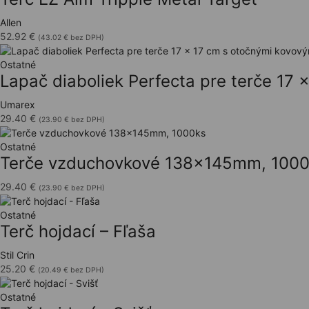
Allen
52.92
€
(
43.02
€
bez DPH)
Ostatné
Lapač diaboliek Perfecta pre terče 17 
Umarex
29.40
€
(
23.90
€
bez DPH)
Ostatné
Terče vzduchovkové 138x145mm, 100
29.40
€
(
23.90
€
bez DPH)
Ostatné
Terč hojdací – Fľaša
Stil Crin
25.20
€
(
20.49
€
bez DPH)
Ostatné