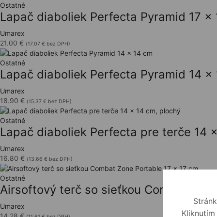
Ostatné
Lapač diaboliek Perfecta Pyramid 17 x
Umarex
21.00
€
(
17.07
€
bez DPH)
Ostatné
Lapač diaboliek Perfecta Pyramid 14 x
Umarex
18.90
€
(
15.37
€
bez DPH)
Ostatné
Lapač diaboliek Perfecta pre terče 14 
Umarex
16.80
€
(
13.66
€
bez DPH)
Ostatné
Airsoftový terč so sieťkou Combat Zon
Stránk
Umarex
Kliknutím
14.28
€
(
11.61
€
bez DPH)