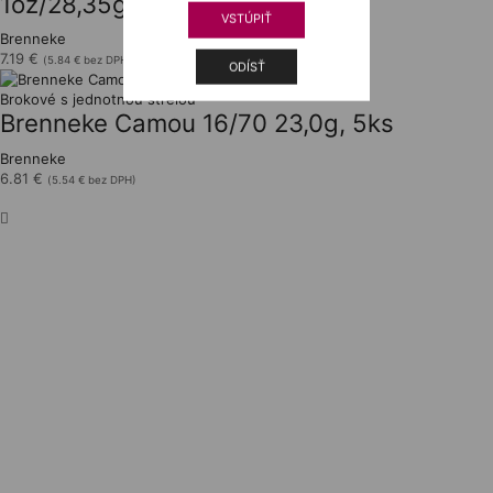
1oz/28,35g, 5ks
VSTÚPIŤ
Brenneke
7.19
€
(
5.84
€
bez DPH)
ODÍSŤ
Brokové s jednotnou strelou
Brenneke Camou 16/70 23,0g, 5ks
Brenneke
6.81
€
(
5.54
€
bez DPH)