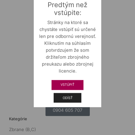
Predtým než
vstúpite:
Stránky na ktoré sa
chystáte vstúpiť sú určené
len pre odbornú verejnosť.
Kliknutím na súhlasím
potvrdzujem že som
držiteľom zbrojného
preukazu alebo zbrojnej
licencie.
VSTÚPIŤ
ODÍSŤ
0904 605 707
Kategórie
Zbrane (B,C)