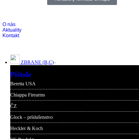
O nás
Aktuality
Kontakt
ZBRANE (B,C)
Pištole
Beretta USA
Chiappa Firearms
ČZ
Glock – príslušenstvo
Heckler & Koch