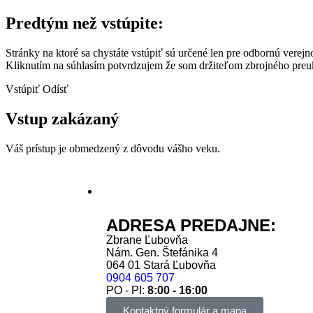
Predtým než vstúpite:
Stránky na ktoré sa chystáte vstúpiť sú určené len pre odbornú verejn
Kliknutím na súhlasím potvrdzujem že som držiteľom zbrojného preuka
Vstúpiť
Odísť
Vstup zakázaný
Váš prístup je obmedzený z dôvodu vášho veku.
Kde nás nájdete?
ADRESA PREDAJNE:
Zbrane Ľubovňa
Nám. Gen. Štefánika 4
064 01 Stará Ľubovňa
0904 605 707
PO - PI:
8:00 - 16:00
Kontaktný formulár a mapa