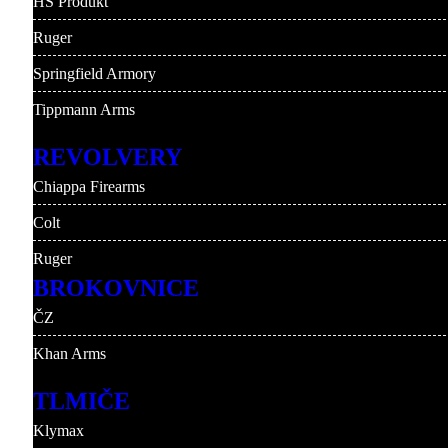
HS Produkt
Ruger
Springfield Armory
Tippmann Arms
REVOLVERY
Chiappa Firearms
Colt
Ruger
BROKOVNICE
ČZ
Khan Arms
TLMIČE
Klymax