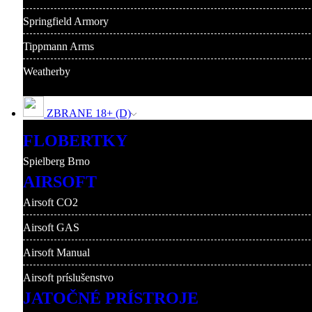
Springfield Armory
Tippmann Arms
Weatherby
ZBRANE 18+ (D)
FLOBERTKY
Spielberg Brno
AIRSOFT
Airsoft CO2
Airsoft GAS
Airsoft Manual
Airsoft príslušenstvo
JATOČNÉ PRÍSTROJE