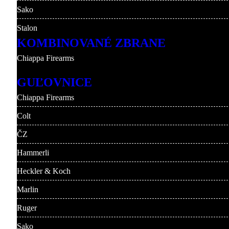
Sako
Stalon
KOMBINOVANÉ ZBRANE
Chiappa Firearms
GUĽOVNICE
Chiappa Firearms
Colt
ČZ
Hammerli
Heckler & Koch
Marlin
Ruger
Sako