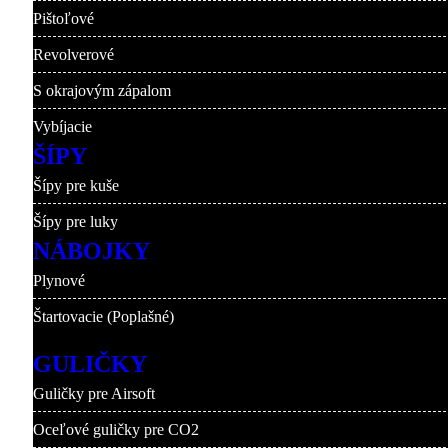
Pištoľové
Revolverové
S okrajovým zápalom
Vybíjacie
ŠÍPY
Šípy pre kuše
Šípy pre luky
NÁBOJKY
Plynové
Štartovacie (Poplašné)
GULIČKY
Guličky pre Airsoft
Oceľové guličky pre CO2