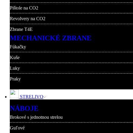
Pištole na CO2
Revolvery na CO2
Zbrane T4E
MECHANICKÉ ZBRANE
Fúkačky
Kuše
Luky
Praky
STRELIVO
NÁBOJE
Brokové s jednotnou strelou
Guľové