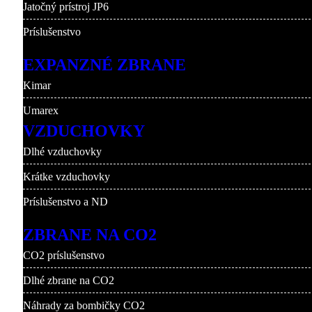
Jatočný prístroj JP6
Príslušenstvo
EXPANZNÉ ZBRANE
Kimar
Umarex
VZDUCHOVKY
Dlhé vzduchovky
Krátke vzduchovky
Príslušenstvo a ND
ZBRANE NA CO2
CO2 príslušenstvo
Dlhé zbrane na CO2
Náhrady za bombičky CO2